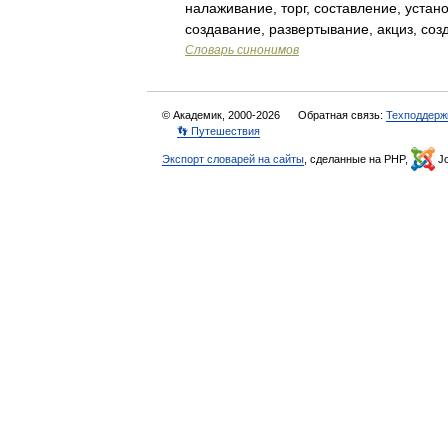
налаживание, торг, составление, устан
создавание, развертывание, акциз, соз
Словарь синонимов
© Академик, 2000-2026
Обратная связь:
Техподдерж
👣 Путешествия
Экспорт словарей на сайты
, сделанные на PHP,
Jo