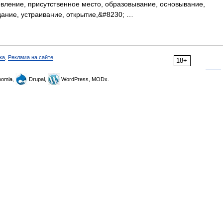
овление, присутственное место, образовывание, основывание,
дание, устраивание, открытие,&#8230; …
ка
,
Реклама на сайте
18+
omla,
Drupal,
WordPress, MODx.