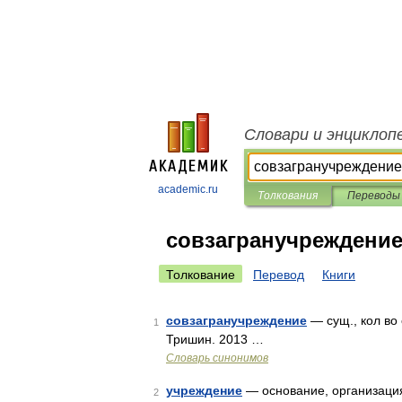
Словари и энциклоп
academic.ru
Толкования
Переводы
совзагранучреждени
Толкование
Перевод
Книги
совзагранучреждение
— сущ., кол во 
1
Тришин. 2013 …
Словарь синонимов
учреждение
— основание, организация
2